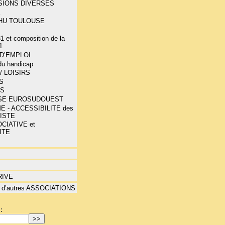
SIONS DIVERSES
E
-CHU TOULOUSE
1 et composition de la
1
D’EMPLOI
 du handicap
/ LOISIRS
S
TS
SE EUROSUDOUEST
E - ACCESSIBILITE des
LISTE
CIATIVE et
ITE
RIVE
 d’autres ASSOCIATIONS
: