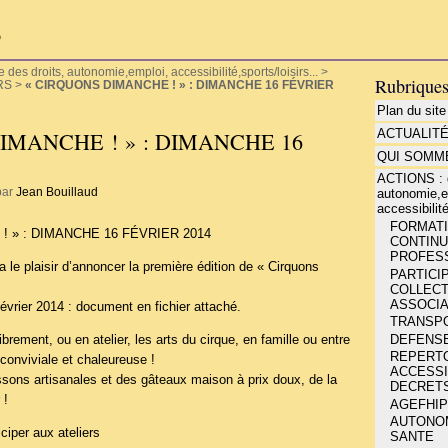
P
es droits, autonomie,emploi, accessibilité,sports/loisirs...
>
Rubrique
RS
>
« CIRQUONS DIMANCHE ! » : DIMANCHE 16 FÉVRIER
Plan du site
ACTUALIT
IMANCHE ! » : DIMANCHE 16
QUI SOMME
ACTIONS : d
par
Jean Bouillaud
autonomie,e
accessibilité
FORMATIO
 » : DIMANCHE 16 FÉVRIER 2014
CONTINU
PROFESS
a le plaisir d’annoncer la première édition de « Cirquons
PARTICIP
COLLECT
ASSOCIA
évrier 2014 : document en fichier attaché.
TRANSP
DEFENSE
brement, ou en atelier, les arts du cirque, en famille ou entre
REPERT
onviviale et chaleureuse !
ACCESSIB
sons artisanales et des gâteaux maison à prix doux, de la
DECRETS
 !
AGEFHIP
AUTONOMI
ciper aux ateliers
SANTE