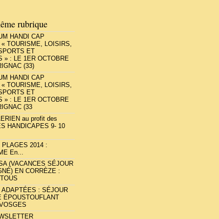
ême rubrique
UM HANDI CAP
 « TOURISME, LOISIRS,
 SPORTS ET
 » : LE 1ER OCTOBRE
IGNAC (33)
UM HANDI CAP
 « TOURISME, LOISIRS,
 SPORTS ET
 » : LE 1ER OCTOBRE
RIGNAC (33
RIEN au profit des
S HANDICAPES 9- 10
PLAGES 2014 :
E En...
VSA (VACANCES SÉJOUR
NÉ) EN CORRÈZE :
 TOUS
 ADAPTÉES : SÉJOUR
 ÉPOUSTOUFLANT
 VOSGES
EWSLETTER