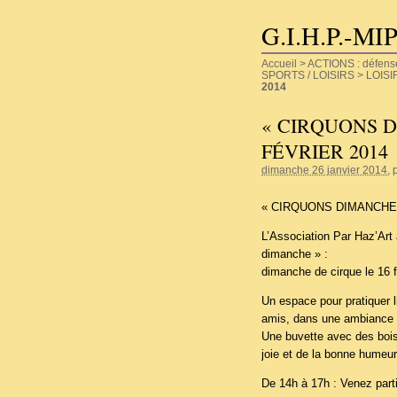
G.I.H.P.-MI
Accueil
>
ACTIONS : défense d
SPORTS / LOISIRS
>
LOISI
2014
« CIRQUONS D
FÉVRIER 2014
dimanche 26 janvier 2014
, 
« CIRQUONS DIMANCHE !
L’Association Par Haz’Art 
dimanche » :
dimanche de cirque le 16 f
Un espace pour pratiquer li
amis, dans une ambiance c
Une buvette avec des bois
joie et de la bonne humeur
De 14h à 17h : Venez parti