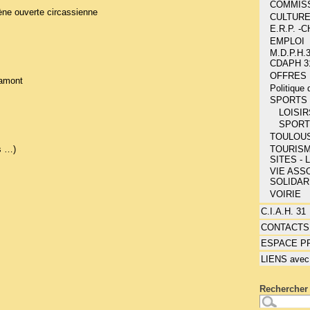
COMMIS
ène ouverte circassienne
CULTUR
E.R.P. 
EMPLOI
M.D.P.H.3
CDAPH 3
OFFRES 
amont
Politique
SPORTS 
LOISIR
SPOR
TOULOU
TOURISM
s …)
SITES - 
VIE ASSO
SOLIDAR
VOIRIE
C.I.A.H. 31
CONTACTS
ESPACE P
LIENS avec
Rechercher 