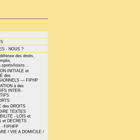
s
ÉS
S - NOUS ?
éfense des droits,
mploi,
,sports/loisirs...
N INITIALE et
E des
IONNELS — FIPHP
ATION à des
IFS INTER-
TIFS
ORTS
 des DROITS
OIRE TEXTES
ILITE - LOIS et
 et DECRETS
 - FIPHFP
E / VIE A DOMICILE /