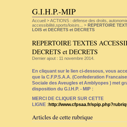
G.I.H.P.-MIP
Accueil
>
ACTIONS : défense des droits, autonomie
accessibilité,sports/loisirs...
>
REPERTOIRE TEXTE
LOIS et DECRETS et DECRETS
REPERTOIRE TEXTES ACCESSIBI
DECRETS et DECRETS
Dernier ajout : 11 novembre 2014.
En cliquant sur le lien ci-dessous, vous 
que la C.F.P.S.A.A. (Confederation Francais
Sociale des Aveugles et Amblyopes ) met gr
disposition du G.I.H.P. - MIP :
MERCI DE CLIQUER SUR CETTE
LIGNE :
http://www.cfpsaa.fr/spip.php?rubri
Articles de cette rubrique