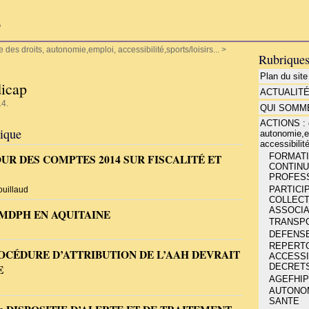
P
es droits, autonomie,emploi, accessibilité,sports/loisirs...
>
Rubrique
Plan du site
dicap
ACTUALIT
14.
QUI SOMME
ACTIONS : d
rique
autonomie,e
accessibilité
FORMATIO
UR DES COMPTES 2014 SUR FISCALITÉ ET
CONTINU
PROFESS
PARTICIP
uillaud
COLLECT
ASSOCIA
MDPH EN AQUITAINE
TRANSP
DEFENSE
REPERT
CÉDURE D’ATTRIBUTION DE L’AAH DEVRAIT
ACCESSIB
DECRETS
E
AGEFHIP
AUTONOMI
SANTE