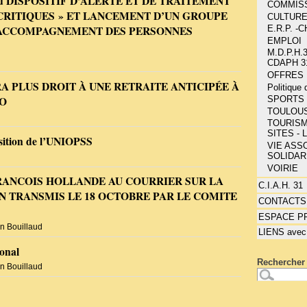
u DISPOSITIF D’ALERTE ET DE TRAITEMENT
COMMIS
 CRITIQUES » ET LANCEMENT D’UN GROUPE
CULTUR
E.R.P. 
L’ACCOMPAGNEMENT DES PERSONNES
EMPLOI
M.D.P.H.3
CDAPH 3
OFFRES 
A PLUS DROIT À UNE RETRAITE ANTICIPÉE À
Politique
LO
SPORTS 
TOULOU
TOURISM
SITES - 
sition de l’UNIOPSS
VIE ASSO
SOLIDAR
VOIRIE
RANCOIS HOLLANDE AU COURRIER SUR LA
C.I.A.H. 31
 TRANSMIS LE 18 OCTOBRE PAR LE COMITE
CONTACTS
ESPACE P
n Bouillaud
LIENS avec
onal
Rechercher 
n Bouillaud