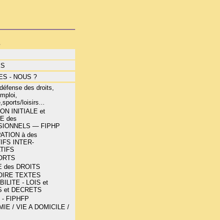
s
ÉS
S - NOUS ?
éfense des droits,
mploi,
,sports/loisirs...
N INITIALE et
E des
IONNELS — FIPHP
ATION à des
IFS INTER-
TIFS
ORTS
 des DROITS
OIRE TEXTES
ILITE - LOIS et
 et DECRETS
 - FIPHFP
E / VIE A DOMICILE /