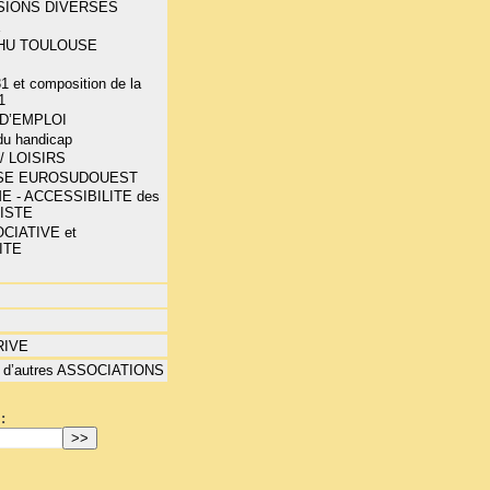
SIONS DIVERSES
E
-CHU TOULOUSE
1 et composition de la
1
D’EMPLOI
 du handicap
/ LOISIRS
SE EUROSUDOUEST
E - ACCESSIBILITE des
LISTE
CIATIVE et
ITE
RIVE
 d’autres ASSOCIATIONS
: