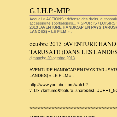
G.I.H.P.-MIP
Accueil
>
ACTIONS : défense des droits, autonomie
accessibilité,sports/loisirs...
>
SPORTS / LOISIRS
2013 :AVENTURE HANDICAP EN PAYS TARUS
LANDES) « LE FILM » :
octobre 2013 :AVENTURE HAND
TARUSATE (DANS LES LANDES) 
dimanche 20 octobre 2013
AVENTURE HANDICAP EN PAYS TARUSATE
LANDES) « LE FILM » :
http://www.youtube.com/watch?
v=Ltxl7kmfumo&feature=share&list=UUPFT
—
*******************************************************