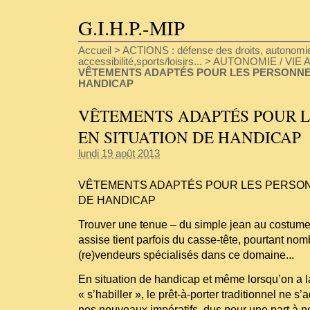
G.I.H.P.-MIP
Accueil
>
ACTIONS : défense des droits, autonomie
accessibilité,sports/loisirs...
>
AUTONOMIE / VIE A
VÊTEMENTS ADAPTÉS POUR LES PERSONNES
HANDICAP
VÊTEMENTS ADAPTÉS POUR L
EN SITUATION DE HANDICAP
lundi 19 août 2013
VÊTEMENTS ADAPTÉS POUR LES PERSON
DE HANDICAP
Trouver une tenue – du simple jean au costume 
assise tient parfois du casse-tête, pourtant nom
(re)vendeurs spécialisés dans ce domaine...
En situation de handicap et même lorsqu’on a l
« s’habiller », le prêt-à-porter traditionnel ne 
nos nouveaux impératifs, dus pour une part à no