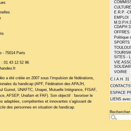
COMMIS
ues
CULTUR
nelles
E.R.P. 
EMPLOI
e
M.D.P.H.3
CDAPH 3
OFFRES 
ris
Politique
SPORTS 
TOULOU
TOURISM
e - 75014 Paris
SITES - 
VIE ASSO
x : 01 43 12 52 96
SOLIDAR
handeo.fr
VOIRIE
éo a été créée en 2007 sous l’impulsion de fédérations,
C.I.A.H. 31
tionales du handicap (APF, Fédération des APAJH,
CONTACTS
l Guinot, UNAFTC, Unapei, Mutuelle Intégrance, FISAF,
ESPACE P
e, AFSEP, Unafam et FAF). Son objectif : favoriser le
LIENS avec
s adaptées, compétentes et innovantes s’agissant de
le des personnes en situation de handicap.
Rechercher 