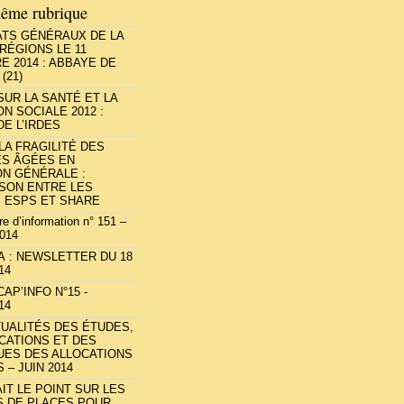
ême rubrique
ATS GÉNÉRAUX DE LA
RÉGIONS LE 11
 2014 : ABBAYE DE
(21)
UR LA SANTÉ ET LA
N SOCIALE 2012 :
E L’IRDES
A FRAGILITÉ DES
S ÂGÉES EN
ON GÉNÉRALE :
SON ENTRE LES
 ESPS ET SHARE
re d’information n° 151 –
2014
A : NEWSLETTER DU 18
14
AP’INFO N°15 -
14
TUALITÉS DES ÉTUDES,
CATIONS ET DES
UES DES ALLOCATIONS
 – JUIN 2014
AIT LE POINT SUR LES
S DE PLACES POUR