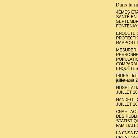
Dans la m
4ÈMES ÉT
SANTÉ EN 
SEPTEMBRE
FONTENAY 
ENQUÊTE S
PROTECTIO
RAPPORT D
MESURER L
PERSONNE
POPULATI
COMPARAI
ENQUÊTES
IRDES : lett
juillet-août 
HOSPITALI
JUILLET 20
HANDEO : C
JUILLET 20
CNAF : AC
DES PUBLI
STATISTIQ
FAMILIALES
LA CNSA F
CRÉATION