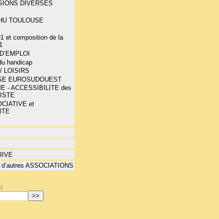
SIONS DIVERSES
E
-CHU TOULOUSE
1 et composition de la
1
D’EMPLOI
 du handicap
/ LOISIRS
SE EUROSUDOUEST
E - ACCESSIBILITE des
LISTE
CIATIVE et
ITE
RIVE
 d’autres ASSOCIATIONS
: