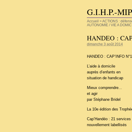
G.I.H.P.-MI
Accueil
>
ACTIONS : défense d
AUTONOMIE / VIE A DOMIC
HANDEO : CAP’
dimanche 3 août 2014
HANDEO : CAP’INFO N°15
L’aide à domicile
auprès d’enfants en
situation de handicap
Mieux comprendre...
et agir
par Stéphane Bridel
La 10e édition des Troph
Cap’Handéo : 21 services
nouvellement labellisés