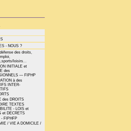
s
ÉS
S - NOUS ?
éfense des droits,
mploi,
,sports/loisirs...
N INITIALE et
E des
IONNELS — FIPHP
ATION à des
IFS INTER-
TIFS
ORTS
 des DROITS
OIRE TEXTES
ILITE - LOIS et
 et DECRETS
 - FIPHFP
E / VIE A DOMICILE /