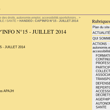
P
es droits, autonomie,emploi, accessibilité,sports/loisirs...
>
Rubrique
ILE / SANTE
>
HANDEO : CAP’INFO N°15 - JUILLET 2014
Plan du site
INFO N°15 - JUILLET 2014
ACTUALIT
QUI SOMME
ACTIONS : d
 - JUILLET 2014
autonomie,e
accessibilité
FORMATIO
CONTINU
PROFESS
PARTICIP
COLLECT
ASSOCIA
TRANSP
DEFENSE
REPERT
ées APAJH
ACCESSIB
DECRETS
AGEFHIP
AUTONOMI
SANTE