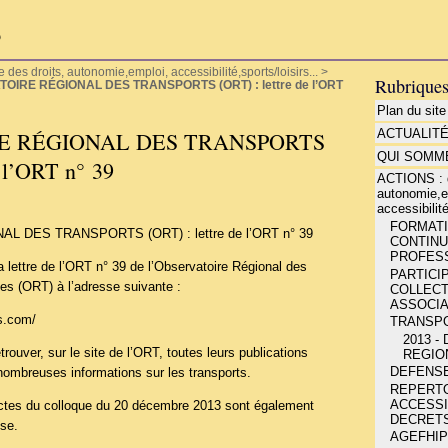
P
es droits, autonomie,emploi, accessibilité,sports/loisirs...
>
Rubrique
OIRE RÉGIONAL DES TRANSPORTS (ORT) : lettre de l’ORT
Plan du site
ACTUALIT
E RÉGIONAL DES TRANSPORTS
QUI SOMME
e l’ORT n° 39
ACTIONS : d
autonomie,e
accessibilité
FORMATIO
 DES TRANSPORTS (ORT) : lettre de l’ORT n° 39
CONTINU
PROFESS
 lettre de l’ORT n° 39 de l’Observatoire Régional des
PARTICIP
es (ORT) à l’adresse suivante :
COLLECT
ASSOCIA
s.com/
TRANSP
2013 -
ouver, sur le site de l’ORT, toutes leurs publications
REGIO
DEFENSE
 nombreuses informations sur les transports.
REPERT
ACCESSIB
actes du colloque du 20 décembre 2013 sont également
DECRETS
sse.
AGEFHIP