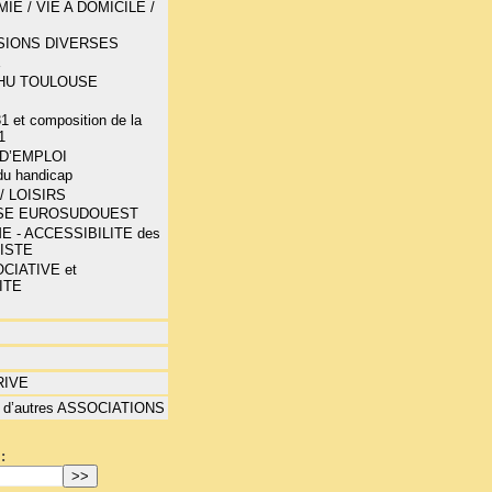
E / VIE A DOMICILE /
SIONS DIVERSES
E
-CHU TOULOUSE
1 et composition de la
1
D’EMPLOI
 du handicap
/ LOISIRS
SE EUROSUDOUEST
E - ACCESSIBILITE des
LISTE
CIATIVE et
ITE
RIVE
 d’autres ASSOCIATIONS
: