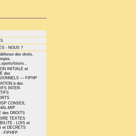
s
ÉS
S - NOUS ?
éfense des droits,
mploi,
,sports/loisirs...
N INITIALE et
E des
IONNELS — FIPHP
ATION à des
IFS INTER-
TIFS
ORTS
 DSP CONSEIL
NAL-MIP
 des DROITS
OIRE TEXTES
ILITE - LOIS et
 et DECRETS
 - FIPHFP