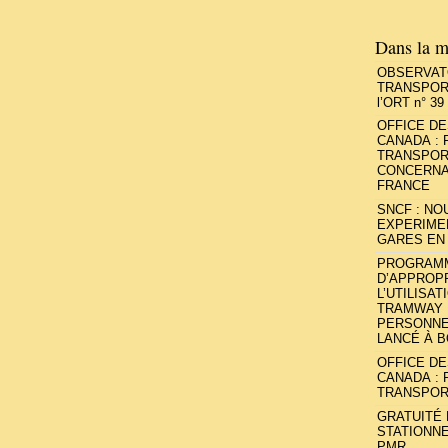
Dans la m
OBSERVAT
TRANSPORTS
l’ORT n° 39
OFFICE D
CANADA : 
TRANSPOR
CONCERNA
FRANCE
SNCF : NO
EXPERIME
GARES EN 
PROGRAMM
D’APPROPR
L’UTILISA
TRAMWAY 
PERSONNE
LANCÉ À 
OFFICE D
CANADA : 
TRANSPOR
GRATUITÉ
STATIONN
PMR