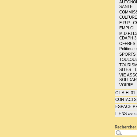
AUTONOMI
SANTE
COMMIS
CULTUR
E.R.P. 
EMPLOI
M.D.P.H.3
CDAPH 3
OFFRES 
Politique
SPORTS 
TOULOU
TOURISM
SITES - 
VIE ASSO
SOLIDAR
VOIRIE
C.I.A.H. 31
CONTACTS
ESPACE P
LIENS avec
Rechercher 