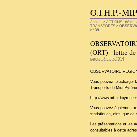
G.I.H.P.-MI
Accueil
>
ACTIONS : défense d
TRANSPORTS
>
OBSERVAT
n° 39
OBSERVATOIR
(ORT) : lettre d
samedi 8 mars 2014
OBSERVATOIRE RÉGIONAL
Vous pouvez télécharger la
Transports de Midi-Pyréné
http://www.ortmidipyrenee
Vous pouvez également retr
statistiques, ainsi que de
Les présentations et les 
consultables à cette adre