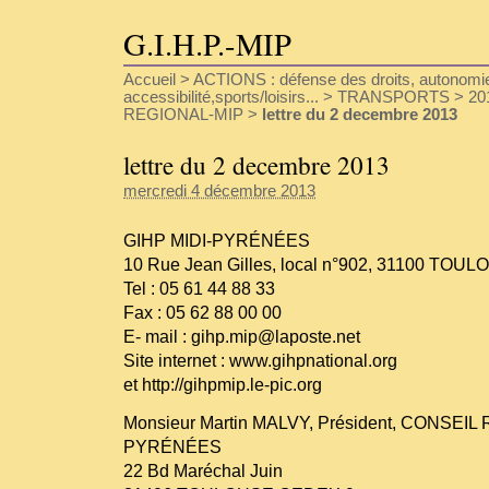
G.I.H.P.-MIP
Accueil
>
ACTIONS : défense des droits, autonomie
accessibilité,sports/loisirs...
>
TRANSPORTS
>
20
REGIONAL-MIP
>
lettre du 2 decembre 2013
lettre du 2 decembre 2013
mercredi 4 décembre 2013
GIHP MIDI-PYRÉNÉES
10 Rue Jean Gilles, local n°902, 31100 TOU
Tel : 05 61 44 88 33
Fax : 05 62 88 00 00
E- mail : gihp.mip@laposte.net
Site internet :
www.gihpnational.org
et
http://gihpmip.le-pic.org
Monsieur Martin MALVY, Président, CONSEIL
PYRÉNÉES
22 Bd Maréchal Juin