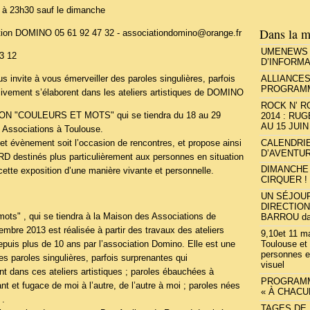
h à 23h30 sauf le dimanche
Dans la m
tion DOMINO 05 61 92 47 32 - associationdomino@orange.fr
UMENEWS 
3 12
D’INFORMA
invite à vous émerveiller des paroles singulières, parfois
ALLIANCES
PROGRAMME
sivement s’élaborent dans les ateliers artistiques de DOMINO
ROCK N’ 
ION "COULEURS ET MOTS" qui se tiendra du 18 au 29
2014 : RU
AU 15 JUIN
 Associations à Toulouse.
CALENDRIE
 évènement soit l’occasion de rencontres, et propose ainsi
D’AVENTU
estinés plus particulièrement aux personnes en situation
DIMANCHE 
 cette exposition d’une manière vivante et personnelle.
CIRQUER !
UN SÉJOUR
DIRECTION
mots" , qui se tiendra à la Maison des Associations de
BARROU dan
mbre 2013 est réalisée à partir des travaux des ateliers
9,10et 11 
Toulouse et 
puis plus de 10 ans par l’association Domino. Elle est une
personnes e
des paroles singulières, parfois surprenantes qui
visuel
t dans ces ateliers artistiques ; paroles ébauchées à
PROGRAMM
nt et fugace de moi à l’autre, de l’autre à moi ; paroles nées
« À CHACU
 .
TAGES DE 