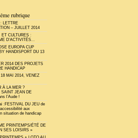
ême rubrique
: LETTRE
TION – JUILLET 2014
 ET CULTURES :
 D’ACTIVITÉS...
ROSE EUROPA CUP
GBY HANDISPORT DU 13
R 2014 DES PROJETS
RE HANDICAP
18 MAI 2014, VENEZ
 À LA MER ?
 SAINT JEAN DE
s l’Aude !
mai :FESTIVAL DU JEU de
accessibilité aux
n situation de handicap
E PRINTEMPS/ÉTÉ DE
N SES LOISIRS »
PRINTEMPS + LOTO AU