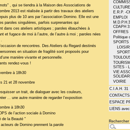
COMMIS
mots" , qui se tiendra à la Maison des Associations de
CULTUR
mbre 2013 est réalisée à partir des travaux des ateliers
E.R.P. 
puis plus de 10 ans par l’association Domino. Elle est une
EMPLOI
M.D.P.H.3
des paroles singulières, parfois surprenantes qui
CDAPH 3
t dans ces ateliers artistiques ; paroles ébauchées à
OFFRES 
nt et fugace de moi à l’autre, de l’autre à moi ; paroles nées
Politique
 .
SPORTS 
’occasion de rencontres. Des Ateliers du Regard destinés
LOISIR
personnes en situation de fragilité sont proposés pour
SPOR
TOULOU
 d’une manière vivante et personnelle.
TOURISM
ents rendez-vous !
SITES - 
VIE ASSO
ovembre à 18h30
SOLIDAR
VOIRIE
dis 21 et 28 novembre
C.I.A.H. 31
squisser un trait, de dialoguer avec les couleurs,
CONTACTS
réer ... une autre manière de regarder l’exposition
ESPACE P
vembre à 18h30
LIENS avec
DPS de l’action sociale à Domino
té de la Beauté "
Rechercher 
s acteurs de Domino prennent la parole