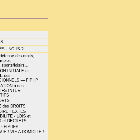
s
ÉS
S - NOUS ?
éfense des droits,
mploi,
,sports/loisirs...
N INITIALE et
E des
IONNELS — FIPHP
ATION à des
IFS INTER-
TIFS
ORTS
 des DROITS
OIRE TEXTES
ILITE - LOIS et
 et DECRETS
 - FIPHFP
E / VIE A DOMICILE /