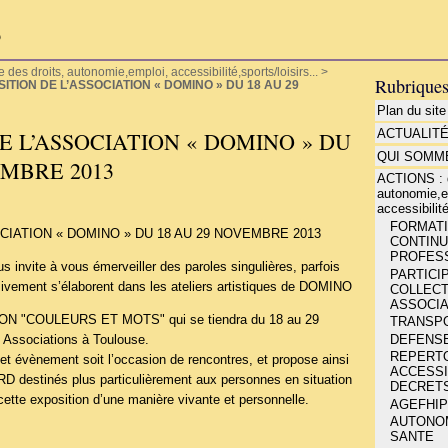
P
es droits, autonomie,emploi, accessibilité,sports/loisirs...
>
Rubrique
ITION DE L’ASSOCIATION « DOMINO » DU 18 AU 29
Plan du site
ACTUALIT
E L’ASSOCIATION « DOMINO » DU
QUI SOMME
EMBRE 2013
ACTIONS : d
autonomie,e
accessibilité
FORMATIO
CIATION « DOMINO » DU 18 AU 29 NOVEMBRE 2013
CONTINU
PROFESS
invite à vous émerveiller des paroles singulières, parfois
PARTICIP
sivement s’élaborent dans les ateliers artistiques de DOMINO
COLLECT
ASSOCIA
ION "COULEURS ET MOTS" qui se tiendra du 18 au 29
TRANSP
DEFENSE
 Associations à Toulouse.
REPERT
 évènement soit l’occasion de rencontres, et propose ainsi
ACCESSIB
estinés plus particulièrement aux personnes en situation
DECRETS
 cette exposition d’une manière vivante et personnelle.
AGEFHIP
AUTONOMI
SANTE