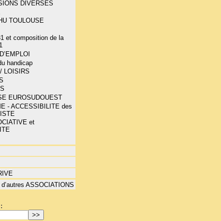
SIONS DIVERSES
E
-CHU TOULOUSE
1 et composition de la
1
D’EMPLOI
 du handicap
/ LOISIRS
S
TS
SE EUROSUDOUEST
E - ACCESSIBILITE des
LISTE
CIATIVE et
ITE
RIVE
 d’autres ASSOCIATIONS
: