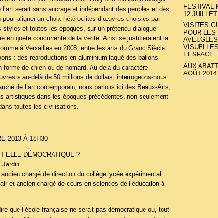
FESTIVAL 
l’art serait sans ancrage et indépendant des peuples et des
12 JUILLET
n pour aligner un choix hétéroclites d’œuvres choisies par
VISITES G
es styles et toutes les époques, sur un prétendu dialogue
POUR LES
ie en quête concurrente de la vérité. Ainsi se justifieraient la
AVEUGLES
VISUELLES
omme à Versailles en 2008, entre les arts du Grand Siècle
L’ESPACE
Koons : des reproductions en aluminium laqué des ballons
AUX ABATT
en forme de chien ou de homard. Au-delà du caractère
AOÛT 2014
uvres » au-delà de 50 millions de dollars, interrogeons-nous
marché de l’art contemporain, nous parlons ici des Beaux-Arts,
res artistiques dans les époques précédentes, non seulement
ans toutes les civilisations.
 2013 À 18H30
ST-ELLE DÉMOCRATIQUE ?
 Jardin
 ancien chargé de direction du collège lycée expérimental
lair et ancien chargé de cours en sciences de l’éducation à
re que l’école française ne serait pas démocratique ou, tout