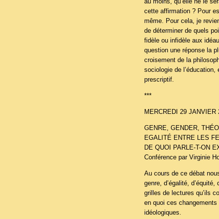
au moins, qu’elle ne le se
cette affirmation ? Pour ess
même. Pour cela, je revien
de déterminer de quels poi
fidèle ou infidèle aux idé
question une réponse la pl
croisement de la philosophie
sociologie de l’éducation, 
prescriptif.
***
MERCREDI 29 JANVIER 2
GENRE, GENDER, THÉO
EGALITÉ ENTRE LES F
DE QUOI PARLE-T-ON 
Conférence par Virginie H
Au cours de ce débat nous
genre, d’égalité, d’équité
grilles de lectures qu’ils
en quoi ces changements 
idéologiques.