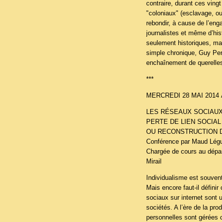
contraire, durant ces ving
"coloniaux" (esclavage, ou
rebondir, à cause de l’en
journalistes et même d’his
seulement historiques, mai
simple chronique, Guy Perv
enchaînement de querelles 
***
MERCREDI 28 MAI 2014 
LES RÉSEAUX SOCIAUX
PERTE DE LIEN SOCIAL
OU RECONSTRUCTION D
Conférence par Maud Légui
Chargée de cours au départ
Mirail
Individualisme est souvent
Mais encore faut-il défini
sociaux sur internet sont 
sociétés. A l’ère de la pr
personnelles sont gérées c