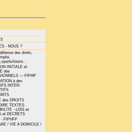
s
ÉS
S - NOUS ?
éfense des droits,
mploi,
,sports/loisirs...
N INITIALE et
E des
IONNELS — FIPHP
ATION à des
IFS INTER-
TIFS
ORTS
 des DROITS
OIRE TEXTES
ILITE - LOIS et
 et DECRETS
 - FIPHFP
E / VIE A DOMICILE /