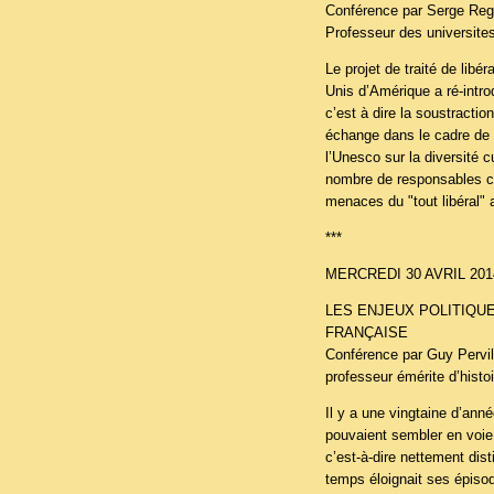
Conférence par Serge Reg
Professeur des universite
Le projet de traité de libé
Unis d’Amérique a ré-introd
c’est à dire la soustraction
échange dans le cadre de
l’Unesco sur la diversité cu
nombre de responsables cul
menaces du "tout libéral" a
***
MERCREDI 30 AVRIL 201
LES ENJEUX POLITIQUE
FRANÇAISE
Conférence par Guy Pervil
professeur émérite d’histo
Il y a une vingtaine d’anné
pouvaient sembler en voie
c’est-à-dire nettement dis
temps éloignait ses épisod