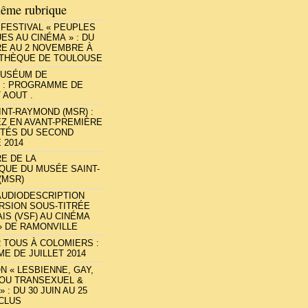
ême rubrique
FESTIVAL « PEUPLES
ES AU CINÉMA » : DU
RE AU 2 NOVEMBRE À
ATHÈQUE DE TOULOUSE
MUSÉUM DE
 : PROGRAMME DE
 AOUT .
NT-RAYMOND (MSR) :
Z EN AVANT-PREMIÈRE
ITÉS DU SECOND
 2014
RE DE LA
QUE DU MUSÉE SAINT-
(MSR)
AUDIODESCRIPTION
ERSION SOUS-TITRÉE
IS (VSF) AU CINÉMA
 » DE RAMONVILLE
 TOUS À COLOMIERS :
 DE JUILLET 2014
N « LESBIENNE, GAY,
 OU TRANSEXUEL &
 : DU 30 JUIN AU 25
NCLUS