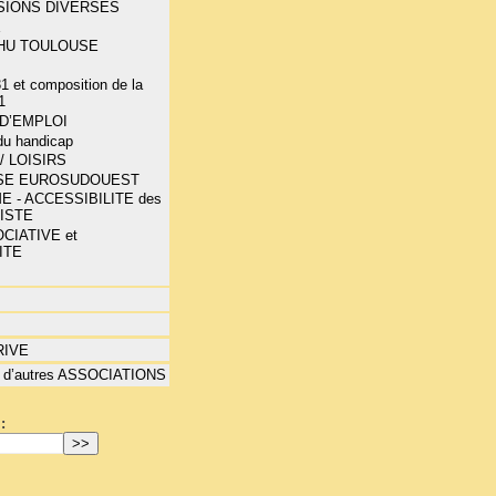
SIONS DIVERSES
E
-CHU TOULOUSE
1 et composition de la
1
D’EMPLOI
 du handicap
/ LOISIRS
SE EUROSUDOUEST
E - ACCESSIBILITE des
LISTE
CIATIVE et
ITE
RIVE
 d’autres ASSOCIATIONS
: