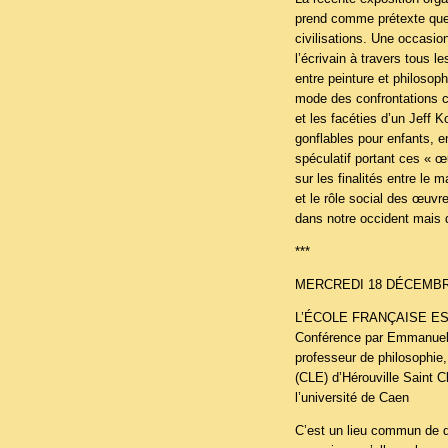
prend comme prétexte que 
civilisations. Une occasio
l’écrivain à travers tous l
entre peinture et philosoph
mode des confrontations c
et les facéties d’un Jeff 
gonflables pour enfants, 
spéculatif portant ces « œ
sur les finalités entre le 
et le rôle social des œuv
dans notre occident mais d
***
MERCREDI 18 DÉCEMBRE
L’ÉCOLE FRANÇAISE E
Conférence par Emmanuel
professeur de philosophie,
(CLE) d’Hérouville Saint C
l’université de Caen
C’est un lieu commun de di