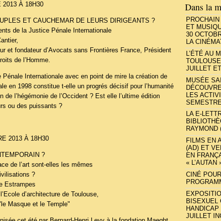
2013 À 18H30
Dans la m
PROCHAIN 
PEUPLES ET CAUCHEMAR DE LEURS DIRIGEANTS ?
ET MUSIQU
ts de la Justice Pénale Internationale
30 OCTOB
antier,
LA CINÉM
ur et fondateur d’Avocats sans Frontières France, Président
L’ÉTÉ AU 
Droits de l’Homme.
TOULOUSE
JUILLET ET
 Pénale Internationale avec en point de mire la création de
MUSÉE SAI
ale en 1998 constitue t-elle un progrés décisif pour l’humanité
DÉCOUVRE
LES ACTIV
n de l’hégémonie de l’Occident ? Est elle l’ultime édition
SEMESTRE
urs ou des puissants ?
LA E-LETT
BIBLIOTHÈ
RAYMOND 
 2013 À 18H30
FILMS EN 
(AD) ET V
NTEMPORAIN ?
EN FRANÇA
« L’AUTAN
ce de l’art sont-elles les mêmes
CINÉ POUR
vilisations ?
PROGRAMME
re Estrampes
EXPOSITIO
 l’Ecole d’architecture de Toulouse,
BISEXUEL
t "le Masque et le Temple"
HANDICAP »
JUILLET I
nisée cet été par Bernard-Henri Levy à la fondation Maeght