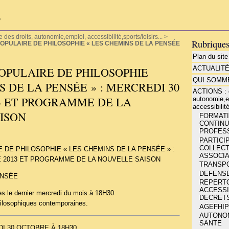
P
es droits, autonomie,emploi, accessibilité,sports/loisirs...
>
Rubrique
POPULAIRE DE PHILOSOPHIE « LES CHEMINS DE LA PENSÉE
Plan du site
ACTUALIT
OPULAIRE DE PHILOSOPHIE
QUI SOMME
S DE LA PENSÉE » : MERCREDI 30
ACTIONS : d
3 ET PROGRAMME DE LA
autonomie,e
accessibilité
ISON
FORMATIO
CONTINU
PROFESS
PARTICIP
COLLECT
 DE PHILOSOPHIE « LES CHEMINS DE LA PENSÉE » :
ASSOCIA
 2013 ET PROGRAMME DE LA NOUVELLE SAISON
TRANSP
DEFENSE
ENSÉE
REPERT
ACCESSIB
s le dernier mercredi du mois à 18H30
DECRETS
hilosophiques contemporaines.
AGEFHIP
AUTONOMI
SANTE
 30 OCTOBRE À 18H30