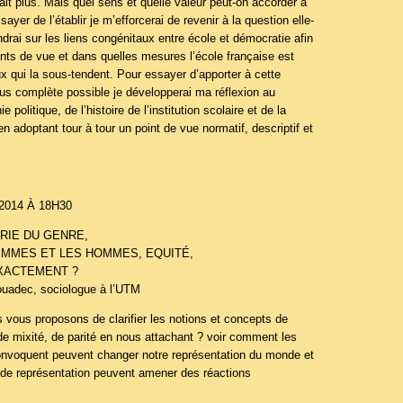
rait plus. Mais quel sens et quelle valeur peut-on accorder à
ayer de l’établir je m’efforcerai de revenir à la question elle-
drai sur les liens congénitaux entre école et démocratie afin
nts de vue et dans quelles mesures l’école française est
aux qui la sous-tendent. Pour essayer d’apporter à cette
us complète possible je développerai ma réflexion au
 politique, de l’histoire de l’institution scolaire et de la
en adoptant tour à tour un point de vue normatif, descriptif et
014 À 18H30
RIE DU GENRE,
EMMES ET LES HOMMES, EQUITÉ,
EXACTEMENT ?
ouadec, sociologue à l’UTM
 vous proposons de clarifier les notions et concepts de
, de mixité, de parité en nous attachant ? voir comment les
 convoquent peuvent changer notre représentation du monde et
de représentation peuvent amener des réactions