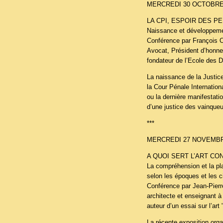
MERCREDI 30 OCTOBRE 
LA CPI, ESPOIR DES 
Naissance et développemen
Conférence par François C
Avocat, Président d’honne
fondateur de l’Ecole des 
La naissance de la Justice
la Cour Pénale Internation
ou la dernière manifestatio
d’une justice des vainque
***
MERCREDI 27 NOVEMBRE
A QUOI SERT L’ART CO
La compréhension et la pla
selon les époques et les ci
Conférence par Jean-Pier
architecte et enseignant à
auteur d’un essai sur l’ar
La récente exposition orga