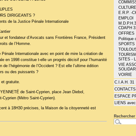
COMMIS
CULTUR
EUPLES
E.R.P. 
RS DIRIGEANTS ?
EMPLOI
ts de la Justice Pénale Internationale
M.D.P.H.3
CDAPH 3
antier
OFFRES 
ur et fondateur d’Avocats sans Frontières France, Président
Politique
Droits de l’Homme.
SPORTS 
TOULOU
 Pénale Internationale avec en point de mire la création de
TOURISM
SITES - 
ale en 1998 constitue t-elle un progrés décisif pour l’humanité
VIE ASSO
n de l’hégémonie de l’Occident ? Est elle l’ultime édition
SOLIDAR
urs ou des puissants ?
VOIRIE
et gratuite.
C.I.A.H. 31
CONTACTS
ENNETÉ de Saint-Cyprien, place Jean Diebol,
ESPACE P
t-Cyprien (Métro Saint-Cyprien).
LIENS avec
nt à 18H30 précises, la Maison de la citoyenneté est
Rechercher 