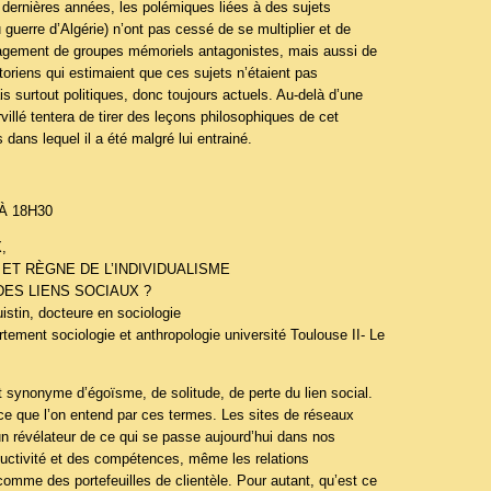
t dernières années, les polémiques liées à des sujets
 guerre d’Algérie) n’ont pas cessé de se multiplier et de
gagement de groupes mémoriels antagonistes, mais aussi de
toriens qui estimaient que ces sujets n’étaient pas
s surtout politiques, donc toujours actuels. Au-delà d’une
illé tentera de tirer des leçons philosophiques de cet
dans lequel il a été malgré lui entrainé.
À 18H30
,
 ET RÈGNE DE L’INDIVIDUALISME
ES LIENS SOCIAUX ?
stin, docteure en sociologie
ement sociologie et anthropologie université Toulouse II- Le
 synonyme d’égoïsme, de solitude, de perte du lien social.
r ce que l’on entend par ces termes. Les sites de réseaux
un révélateur de ce qui se passe aujourd’hui dans nos
oductivité et des compétences, même les relations
omme des portefeuilles de clientèle. Pour autant, qu’est ce