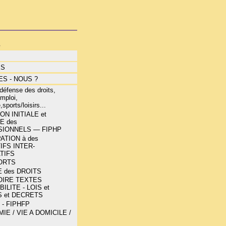
s
ÉS
S - NOUS ?
éfense des droits,
mploi,
,sports/loisirs...
N INITIALE et
E des
IONNELS — FIPHP
ATION à des
IFS INTER-
TIFS
ORTS
 des DROITS
OIRE TEXTES
ILITE - LOIS et
 et DECRETS
 - FIPHFP
E / VIE A DOMICILE /