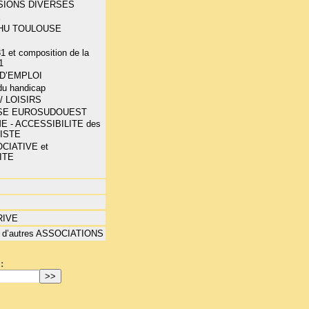
SIONS DIVERSES
E
-CHU TOULOUSE
1 et composition de la
1
D’EMPLOI
 du handicap
/ LOISIRS
SE EUROSUDOUEST
E - ACCESSIBILITE des
LISTE
CIATIVE et
ITE
RIVE
 d’autres ASSOCIATIONS
: