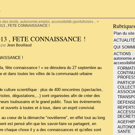
P
es droits, autonomie,emploi, accessibilité,sports/loisirs...
>
Rubrique
13 , FETE CONNAISSANCE !
Plan du site
13 , FETE CONNAISSANCE !
ACTUALIT
, par
Jean Bouillaud
QUI SOMME
ACTIONS : d
NAISSANCE !
autonomie,e
accessibilité
ela, fête connaissance ! » se déroulera du 27 septembre au
FORMATIO
CONTINU
e et dans toutes les villes de la communauté urbaine
PROFESS
PARTICIP
COLLECT
de culture scientifique : plus de 400 rencontres (spectacles,
ASSOCIA
isites, dégustations,...) sont organisées afin de créer des
TRANSP
heurs toulousains et le grand public. Tous les évènements
DEFENSE
REPERT
et ouverts à toutes et à tous, dans un esprit convivial.
ACCESSIB
DECRETS
 au coeur de la démarche "novélienne", en effet tout au long
AGEFHIP
nt est pensé afin que les savoir-faire se partagent, en
AUTONOMI
ière chaque chose il y a des connaissances et qu’elles sont
SANTE