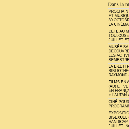
Dans la m
PROCHAIN 
ET MUSIQU
30 OCTOB
LA CINÉM
L’ÉTÉ AU 
TOULOUSE
JUILLET ET
MUSÉE SAI
DÉCOUVRE
LES ACTIV
SEMESTRE
LA E-LETT
BIBLIOTHÈ
RAYMOND 
FILMS EN 
(AD) ET V
EN FRANÇA
« L’AUTAN
CINÉ POUR
PROGRAMME
EXPOSITIO
BISEXUEL
HANDICAP »
JUILLET I