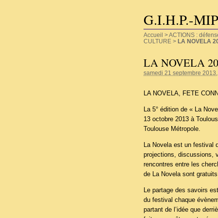
G.I.H.P.-MI
Accueil
>
ACTIONS : défense d
CULTURE
>
LA NOVELA 20
LA NOVELA 20
samedi 21 septembre 2013
LA NOVELA, FETE CON
La 5° édition de « La Nov
13 octobre 2013 à Toulous
Toulouse Métropole.
La Novela est un festival 
projections, discussions, v
rencontres entre les cherc
de La Novela sont gratuits 
Le partage des savoirs est
du festival chaque évèneme
partant de l’idée que derr