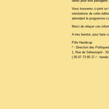
faites pour être partagées.
Vous trouverez ci-joint un 
orientations de cette éditi
attendant le programme c
Merci de relayer ces info
A tres bientot, pour faire 
Pôle Handicap
* - Direction des Politiques
1, Rue de Sébastopol - 3
( 05 67 73 85 27 / : handi