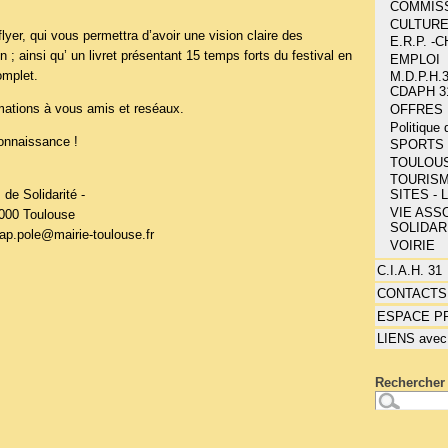
COMMIS
CULTUR
flyer, qui vous permettra d’avoir une vision claire des
E.R.P. 
on ; ainsi qu’ un livret présentant 15 temps forts du festival en
EMPLOI
omplet.
M.D.P.H.3
CDAPH 3
rmations à vous amis et reséaux.
OFFRES 
Politique
connaissance !
SPORTS 
TOULOU
TOURISM
 de Solidarité -
SITES - 
VIE ASSO
1000 Toulouse
SOLIDAR
cap.pole@mairie-toulouse.fr
VOIRIE
C.I.A.H. 31
CONTACTS
ESPACE P
LIENS avec
Rechercher 