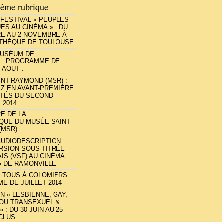
ême rubrique
FESTIVAL « PEUPLES
ES AU CINÉMA » : DU
RE AU 2 NOVEMBRE À
ATHÈQUE DE TOULOUSE
MUSÉUM DE
 : PROGRAMME DE
 AOUT .
NT-RAYMOND (MSR) :
Z EN AVANT-PREMIÈRE
ITÉS DU SECOND
 2014
RE DE LA
QUE DU MUSÉE SAINT-
(MSR)
AUDIODESCRIPTION
ERSION SOUS-TITRÉE
IS (VSF) AU CINÉMA
 » DE RAMONVILLE
 TOUS À COLOMIERS :
 DE JUILLET 2014
N « LESBIENNE, GAY,
 OU TRANSEXUEL &
 : DU 30 JUIN AU 25
NCLUS