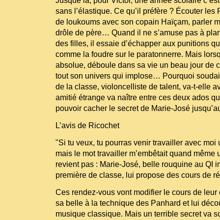
Jusque là, pour Victor, une année scolaire c’est
sans l’élastique. Ce qu’il préfère ? Écouter les
de loukoums avec son copain Haïçam, parler 
drôle de père… Quand il ne s’amuse pas à plan
des filles, il essaie d’échapper aux punitions qu
comme la foudre sur le paratonnerre. Mais lors
absolue, déboule dans sa vie un beau jour de c
tout son univers qui implose… Pourquoi souda
de la classe, violoncelliste de talent, va-t-elle 
amitié étrange va naître entre ces deux ados q
pouvoir cacher le secret de Marie-José jusqu’a
L’avis de Ricochet
"Si tu veux, tu pourras venir travailler avec moi un
mais le mot travailler m’embêtait quand même u
revient pas : Marie-José, belle rouquine au QI 
première de classe, lui propose des cours de ré
Ces rendez-vous vont modifier le cours de leur ex
sa belle à la technique des Panhard et lui décou
musique classique. Mais un terrible secret va sc