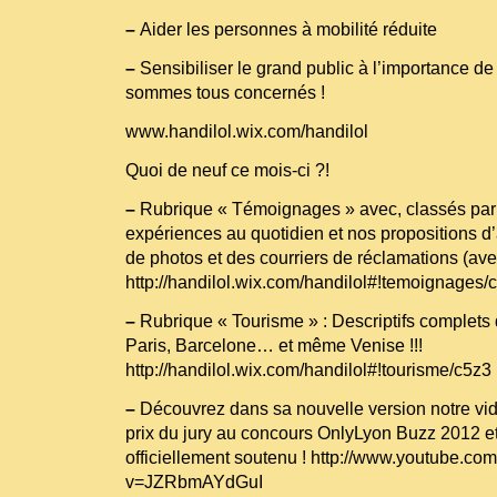
–
Aider les personnes à mobilité réduite
–
Sensibiliser le grand public à l’importance de 
sommes tous concernés !
www.handilol.wix.com/handilol
Quoi de neuf ce mois-ci ?!
–
Rubrique « Témoignages » avec, classés par
expériences au quotidien et nos propositions d’a
de photos et des courriers de réclamations (ave
http://handilol.wix.com/handilol#!temoignages/
–
Rubrique « Tourisme » : Descriptifs complets
Paris, Barcelone… et même Venise !!!
http://handilol.wix.com/handilol#!tourisme/c5z3
–
Découvrez dans sa nouvelle version notre vid
prix du jury au concours OnlyLyon Buzz 2012 e
officiellement soutenu !
http://www.youtube.co
v=JZRbmAYdGuI