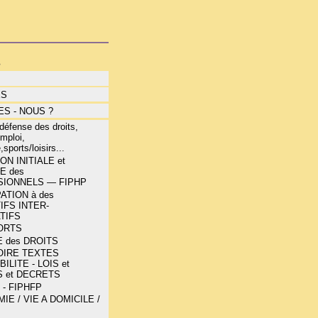
s
ÉS
S - NOUS ?
éfense des droits,
mploi,
,sports/loisirs...
N INITIALE et
E des
IONNELS — FIPHP
ATION à des
IFS INTER-
TIFS
ORTS
 des DROITS
OIRE TEXTES
ILITE - LOIS et
 et DECRETS
 - FIPHFP
E / VIE A DOMICILE /