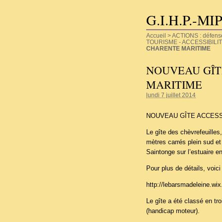
G.I.H.P.-MI
Accueil
>
ACTIONS : défense d
TOURISME - ACCESSIBILITE
CHARENTE MARITIME
NOUVEAU GÎT
MARITIME
lundi 7 juillet 2014
NOUVEAU GÎTE ACCESS
Le gîte des chèvrefeuilles
mètres carrés plein sud et u
Saintonge sur l’estuaire e
Pour plus de détails, voici 
http://lebarsmadeleine.wix
Le gîte a été classé en tr
(handicap moteur).