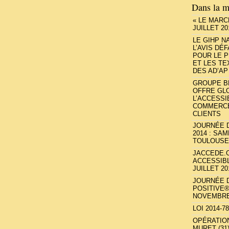
Dans la m
« LE MARC
JUILLET 20
LE GIHP N
L’AVIS DÉ
POUR LE 
ET LES TE
DES AD’AP
GROUPE B
OFFRE GL
L’ACCESSI
COMMERCE
CLIENTS
JOURNÉE D
2014 : SA
TOULOUSE
JACCEDE.
ACCESSIBL
JUILLET 20
JOURNÉE D
POSITIVE® 
NOVEMBRE 
LOI 2014-789
OPÉRATIO
MURET (31