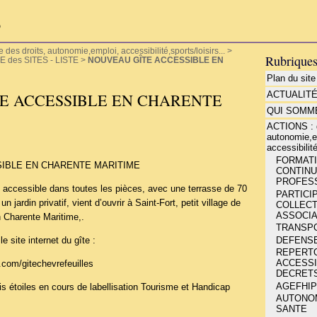
P
es droits, autonomie,emploi, accessibilité,sports/loisirs...
>
Rubrique
 des SITES - LISTE
>
NOUVEAU GÎTE ACCESSIBLE EN
Plan du site
ACTUALIT
E ACCESSIBLE EN CHARENTE
QUI SOMME
ACTIONS : d
autonomie,e
accessibilité
FORMATIO
IBLE EN CHARENTE MARITIME
CONTINU
PROFESS
, accessible dans toutes les pièces, avec une terrasse de 70
PARTICIP
n jardin privatif, vient d’ouvrir à Saint-Fort, petit village de
COLLECT
ASSOCIA
n Charente Maritime,.
TRANSP
DEFENSE
le site internet du gîte :
REPERT
ACCESSIB
.com/gitechevrefeuilles
DECRETS
AGEFHIP
ois étoiles en cours de labellisation Tourisme et Handicap
AUTONOMI
SANTE