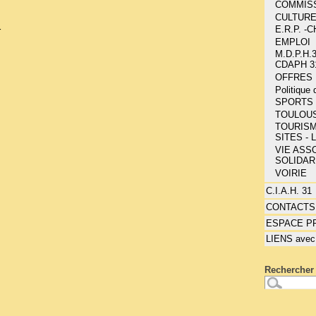
COMMIS
CULTUR
E.R.P. 
r
EMPLOI
M.D.P.H.3
CDAPH 3
OFFRES 
Politique
SPORTS 
TOULOU
TOURISM
SITES - 
VIE ASSO
SOLIDAR
VOIRIE
C.I.A.H. 31
CONTACTS
ESPACE P
LIENS avec
Rechercher 