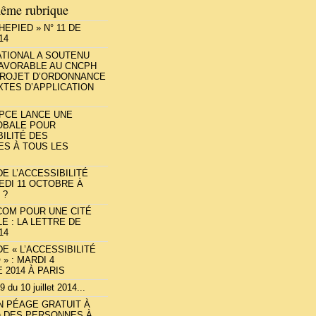
ême rubrique
HEPIED » N° 11 DE
14
ATIONAL A SOUTENU
FAVORABLE AU CNCPH
PROJET D’ORDONNANCE
XTES D’APPLICATION
PCE LANCE UNE
OBALE POUR
BILITÉ DES
S À TOUS LES
E L’ACCESSIBILITÉ
MEDI 11 OCTOBRE À
 ?
COM POUR UNE CITÉ
E : LA LETTRE DE
14
E « L’ACCESSIBILITÉ
» : MARDI 4
2014 À PARIS
 du 10 juillet 2014...
N PÉAGE GRATUIT À
) DES PERSONNES À