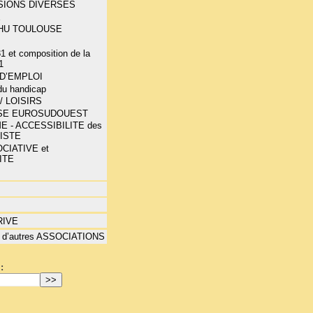
SIONS DIVERSES
E
-CHU TOULOUSE
1 et composition de la
1
D’EMPLOI
 du handicap
/ LOISIRS
SE EUROSUDOUEST
E - ACCESSIBILITE des
LISTE
CIATIVE et
ITE
RIVE
 d’autres ASSOCIATIONS
: