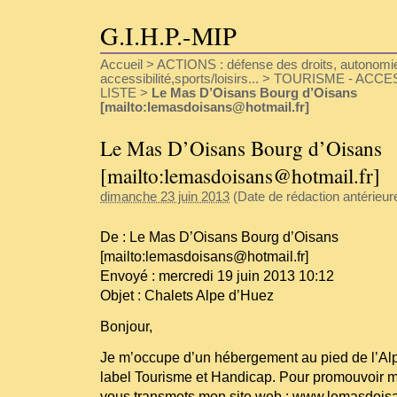
G.I.H.P.-MIP
Accueil
>
ACTIONS : défense des droits, autonomie
accessibilité,sports/loisirs...
>
TOURISME - ACCESS
LISTE
>
Le Mas D’Oisans Bourg d’Oisans
[mailto:lemasdoisans@hotmail.fr]
Le Mas D’Oisans Bourg d’Oisans
[mailto:lemasdoisans@hotmail.fr]
dimanche 23 juin 2013
(Date de rédaction antérieure 
De : Le Mas D’Oisans Bourg d’Oisans
[mailto:lemasdoisans@hotmail.fr]
Envoyé : mercredi 19 juin 2013 10:12
Objet : Chalets Alpe d’Huez
Bonjour,
Je m’occupe d’un hébergement au pied de l’Alp
label Tourisme et Handicap. Pour promouvoir 
vous transmets mon site web :
www.lemasdoisa