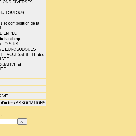
SIONS DIVERSES
E
-CHU TOULOUSE
1 et composition de la
1
D’EMPLOI
 du handicap
/ LOISIRS
SE EUROSUDOUEST
E - ACCESSIBILITE des
LISTE
CIATIVE et
ITE
RIVE
 d’autres ASSOCIATIONS
: