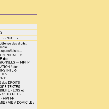
s
ÉS
S - NOUS ?
éfense des droits,
mploi,
,sports/loisirs...
N INITIALE et
E des
IONNELS — FIPHP
ATION à des
IFS INTER-
TIFS
ORTS
 des DROITS
OIRE TEXTES
ILITE - LOIS et
 et DECRETS
 - FIPHFP
E / VIE A DOMICILE /