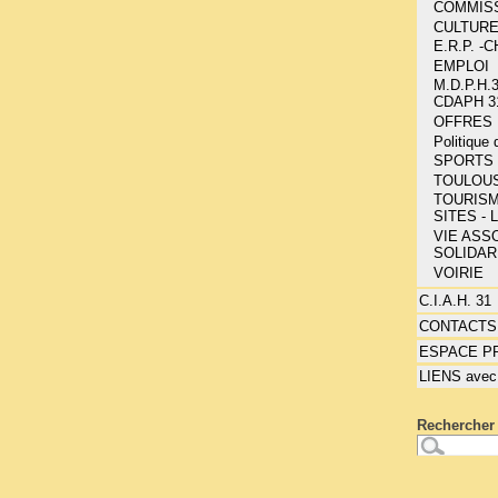
COMMIS
CULTUR
E.R.P. 
EMPLOI
M.D.P.H.3
CDAPH 3
OFFRES 
Politique
SPORTS 
TOULOU
TOURISM
SITES - 
VIE ASSO
SOLIDAR
VOIRIE
C.I.A.H. 31
CONTACTS
ESPACE P
LIENS avec
Rechercher 