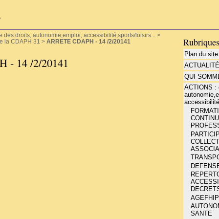
P
es droits, autonomie,emploi, accessibilité,sports/loisirs...
>
Rubrique
de la CDAPH 31
>
ARRETE CDAPH - 14 /2/20141
Plan du site
- 14 /2/20141
ACTUALIT
QUI SOMME
ACTIONS : d
autonomie,e
accessibilité
FORMATIO
CONTINU
PROFESS
PARTICIP
COLLECT
ASSOCIA
TRANSP
DEFENSE
REPERT
ACCESSIB
DECRETS
AGEFHIP
AUTONOMI
SANTE