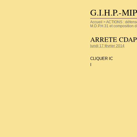
G.I.H.P.-MI
Accueil
>
ACTIONS : défense d
M.D.P.H.31 et composition 
ARRETE CDAPH 
lundi 17 février 2014
CLIQUER IC
I