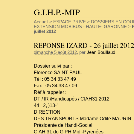
G.I.H.P.-MIP
Accueil
>
ESPACE PRIVE
>
DOSSIERS EN COU
EXTENSION MOBIBUS - HAUTE- GARONNE
>
juillet 2012
REPONSE IZARD - 26 juillet 201
dimanche 5 août 2012
, par
Jean Bouillaud
Dossier suivi par :
Florence SAINT-PAUL
Tél : 05 34 33 47 49
Fax : 05 34 33 47 09
Réf à rappeler :
DT / IR /Handicapés / CIAH31 2012
44_ 2, )13-’
DIRECTION
DES TRANSPORTS Madame Odile MAURIN
Présidente de Handi-Social
CIAH 31 do GIPH Midi-Pyrenées