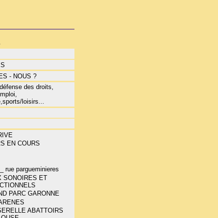
s
ÉS
S - NOUS ?
éfense des droits,
mploi,
,sports/loisirs...
RIVE
RS EN COURS
E
_ rue pargueminieres
X SONOIRES ET
ECTIONNELS
ND PARC GARONNE
 ARENES
SERELLE ABATTOIRS
LOUSE