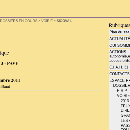
P
DOSSIERS EN COURS
>
VOIRIE
>
SICOVAL
Rubrique
Plan du site
ACTUALIT
QUI SOMME
rique
ACTIONS : d
autonomie,e
accessibilité
13 - PAVE
C.I.A.H. 31
CONTACTS
mbre 2011
ESPACE P
DOSSIE
illaud
E.R.P.
VOIRI
2013 
FEU
DIR
GRA
LES
PAS
TOU