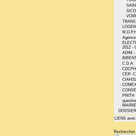
SAIN
SIC
VOIR
TRANS
LOGE
M.D.P.H
Agence
ELECT
2012 -
ADIM 
BIBEN
C.D.A.
CDCPH
CER :Co
CIAH31
COME
CONSE
PRITH
questio
MAIRI
DOSSIE
LIENS avec
Rechercher 