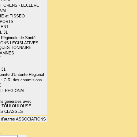
T ORENS - LECLERC
OVAL
IE et TISSEO
PORTS
MENT
. 31
 Régionale de Santé
IONS LEGISLATIVES
 QUESTIONNAIRE
- AMNES
T
 31
mite d’Entente Régional
 : C.R. des commisions
X
IL REGIONAL
ns generales avec
E TOULOULOUSE
RS CLASSES
 d’autres ASSOCIATIONS
: