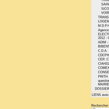
SAIN
SIC
VOIR
TRANS
LOGE
M.D.P.H
Agence
ELECT
2012 -
ADIM 
BIBEN
C.D.A.
CDCPH
CER :Co
CIAH31
COME
CONSE
PRITH
questio
MAIRI
DOSSIE
LIENS avec
Rechercher 