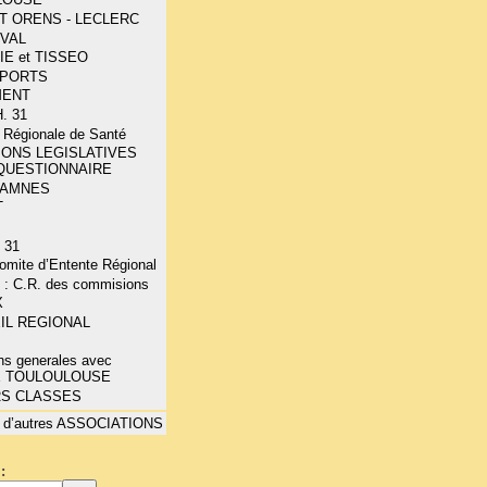
T ORENS - LECLERC
OVAL
IE et TISSEO
PORTS
MENT
. 31
 Régionale de Santé
IONS LEGISLATIVES
 QUESTIONNAIRE
- AMNES
T
 31
mite d’Entente Régional
 : C.R. des commisions
X
IL REGIONAL
ns generales avec
E TOULOULOUSE
RS CLASSES
 d’autres ASSOCIATIONS
: