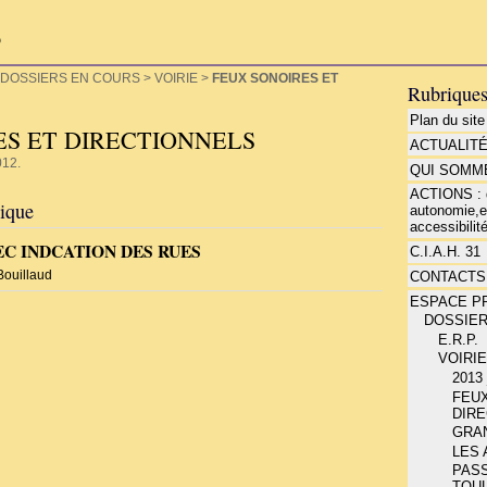
P
DOSSIERS EN COURS
>
VOIRIE
>
FEUX SONOIRES ET
Rubrique
Plan du site
ES ET DIRECTIONNELS
ACTUALIT
012.
QUI SOMME
ACTIONS : d
rique
autonomie,e
accessibilité
C INDCATION DES RUES
C.I.A.H. 31
Bouillaud
CONTACTS
ESPACE P
DOSSIE
E.R.P.
VOIRI
2013 
FEU
DIR
GRA
LES
PAS
TOU