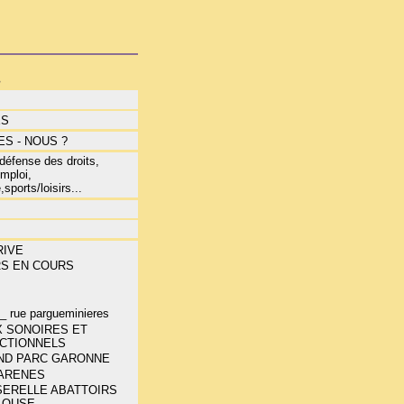
s
ÉS
S - NOUS ?
éfense des droits,
mploi,
,sports/loisirs...
RIVE
RS EN COURS
E
_ rue pargueminieres
X SONOIRES ET
ECTIONNELS
ND PARC GARONNE
 ARENES
SERELLE ABATTOIRS
LOUSE