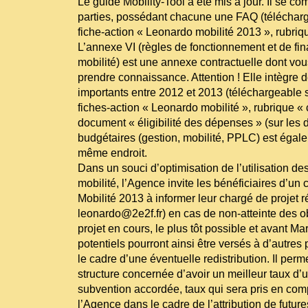
Le guide Mobility-Tool a été mis à jour. Il se 
parties, possédant chacune une FAQ (téléchar
fiche-action « Leonardo mobilité 2013 », rubriqu
L’annexe VI (règles de fonctionnement et de fi
mobilité) est une annexe contractuelle dont vo
prendre connaissance. Attention ! Elle intègre
importants entre 2012 et 2013 (téléchargeable s
fiches-action « Leonardo mobilité », rubrique « 
document « éligibilité des dépenses » (sur les d
budgétaires (gestion, mobilité, PPLC) est égal
même endroit.
Dans un souci d’optimisation de l’utilisation d
mobilité, l’Agence invite les bénéficiaires d’un
Mobilité 2013 à informer leur chargé de projet ré
leonardo@2e2f.fr) en cas de non-atteinte des ob
projet en cours, le plus tôt possible et avant Ma
potentiels pourront ainsi être versés à d’autres
le cadre d’une éventuelle redistribution. Il perm
structure concernée d’avoir un meilleur taux d’ut
subvention accordée, taux qui sera pris en comp
l’Agence dans le cadre de l’attribution de futur