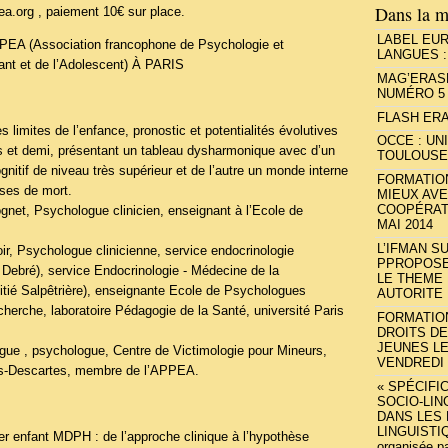
Dans la m
a.org , paiement 10€ sur place.
LABEL EU
 (Association francophone de Psychologie et
LANGUES :
ant et de l’Adolescent) À PARIS
MAG’ERASM
NUMÉRO 5
FLASH ERA
 limites de l’enfance, pronostic et potentialités évolutives
OCCE : UN
 et demi, présentant un tableau dysharmonique avec d’un
TOULOUSE du
nitif de niveau très supérieur et de l’autre un monde interne
FORMATIO
ses de mort.
MIEUX AVE
COOPÉRATI
gnet, Psychologue clinicien, enseignant à l’Ecole de
MAI 2014
L’IFMAN S
ir, Psychologue clinicienne, service endocrinologie
PPROPOSE
t Debré), service Endocrinologie - Médecine de la
LE THEME 
itié Salpêtrière), enseignante Ecole de Psychologues
AUTORITE 
cherche, laboratoire Pédagogie de la Santé, université Paris
FORMATIO
DROITS DE
JEUNES LE
ue , psychologue, Centre de Victimologie pour Mineurs,
VENDREDI 
ris-Descartes, membre de l’APPEA.
« SPÉCIFI
SOCIO-LIN
DANS LES 
LINGUISTIQ
er enfant MDPH : de l’approche clinique à l’hypothèse
organisée p