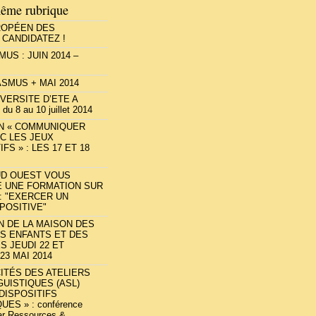
ême rubrique
ROPÉEN DES
 CANDIDATEZ !
US : JUIN 2014 –
SMUS + MAI 2014
IVERSITE D’ETE A
 8 au 10 juillet 2014
N « COMMUNIQUER
C LES JEUX
FS » : LES 17 ET 18
UD OUEST VOUS
 UNE FORMATION SUR
: "EXERCER UN
POSITIVE"
N DE LA MAISON DES
S ENFANTS ET DES
S JEUDI 22 ET
23 MAI 2014
CITÉS DES ATELIERS
GUISTIQUES (ASL)
DISPOSITIFS
UES » : conférence
ar Ressources &