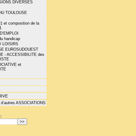
SIONS DIVERSES
E
-CHU TOULOUSE
1 et composition de la
1
D’EMPLOI
 du handicap
/ LOISIRS
SE EUROSUDOUEST
E - ACCESSIBILITE des
LISTE
CIATIVE et
ITE
RIVE
 d’autres ASSOCIATIONS
: