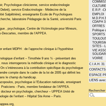
COMMIS
ir, Psychologue clinicienne, service endocrinologie
CULTUR
t Debré), service Endocrinologie - Médecine de la
E.R.P. 
EMPLOI
itié Salpêtrière), enseignante Ecole de Psychologues
M.D.P.H.3
cherche, laboratoire Pédagogie de la Santé, université Paris
CDAPH 3
OFFRES 
ue , psychologue, Centre de Victimologie pour Mineurs,
Politique
ris-Descartes, membre de l’APPEA.
SPORTS 
TOULOU
TOURISM
SITES - 
er enfant MDPH : de l’approche clinique à l’hypothèse
VIE ASSO
SOLIDAR
VOIRIE
hologique d’enfant – Timothée 9 ans ½ - présentant des
, nous interrogerons la méthode clinique et le diagnostic
C.I.A.H. 31
. On s’intéressera à la contribution spécifique du psychologue
CONTACTS
rendre compte dans le cadre de la loi de 2005 qui définit les
ESPACE P
dans le champ du handicap.
LIENS avec
azopoulos, psychologue à l’Education nationale, enseignant
 Praticiens - Paris, membre fondateur de l’APPEA.
Rechercher 
c, docteur en psychologie, chercheur – UPPEA Unité de
logie de l’enfant – Hôpital Ste Anne – Paris.
appea.org
,