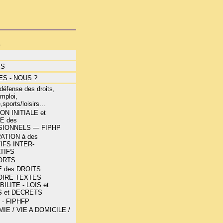
s
ÉS
S - NOUS ?
éfense des droits,
mploi,
,sports/loisirs...
N INITIALE et
E des
IONNELS — FIPHP
ATION à des
IFS INTER-
TIFS
ORTS
 des DROITS
OIRE TEXTES
ILITE - LOIS et
 et DECRETS
 - FIPHFP
E / VIE A DOMICILE /