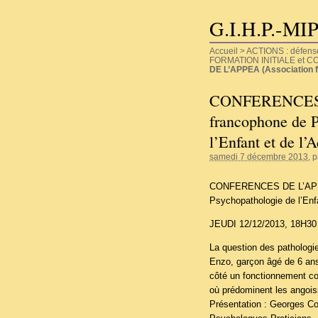
G.I.H.P.-MI
Accueil
>
ACTIONS : défense d
FORMATION INITIALE et 
DE L’APPEA (Association f
CONFERENCES D
francophone de P
l’Enfant et de l
samedi 7 décembre 2013
, 
CONFERENCES DE L’APPEA
Psychopathologie de l’Enf
JEUDI 12/12/2013, 18H30
La question des pathologies
Enzo, garçon âgé de 6 ans
côté un fonctionnement cog
où prédominent les angois
Présentation : Georges Co