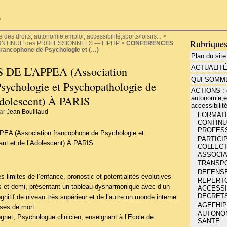
P
es droits, autonomie,emploi, accessibilité,sports/loisirs...
>
Rubrique
CONTINUE des PROFESSIONNELS — FIPHP
>
CONFERENCES
rancophone de Psychologie et (…)
Plan du site
ACTUALIT
E L’APPEA (Association
QUI SOMME
sychologie et Psychopathologie de
ACTIONS : d
’Adolescent) À PARIS
autonomie,e
accessibilité
par
Jean Bouillaud
FORMATIO
CONTINU
PROFESS
 (Association francophone de Psychologie et
PARTICIP
ant et de l’Adolescent) À PARIS
COLLECT
ASSOCIA
TRANSP
DEFENSE
 limites de l’enfance, pronostic et potentialités évolutives
REPERT
 et demi, présentant un tableau dysharmonique avec d’un
ACCESSIB
DECRETS
nitif de niveau très supérieur et de l’autre un monde interne
AGEFHIP
ses de mort.
AUTONOMI
gnet, Psychologue clinicien, enseignant à l’Ecole de
SANTE