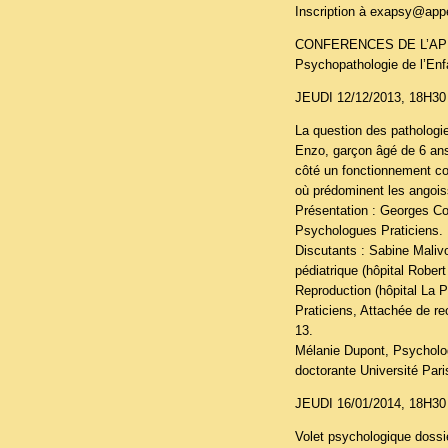
Inscription à exapsy@appe
CONFERENCES DE L’APPEA
Psychopathologie de l’Enf
JEUDI 12/12/2013, 18H30
La question des pathologies
Enzo, garçon âgé de 6 ans
côté un fonctionnement cog
où prédominent les angois
Présentation : Georges Co
Psychologues Praticiens.
Discutants : Sabine Malivo
pédiatrique (hôpital Rober
Reproduction (hôpital La P
Praticiens, Attachée de re
13.
Mélanie Dupont, Psycholog
doctorante Université Pa
JEUDI 16/01/2014, 18H30
Volet psychologique dossi