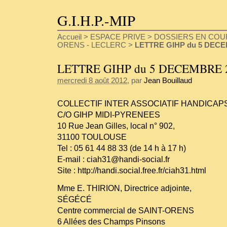
G.I.H.P.-MIP
Accueil
>
ESPACE PRIVE
>
DOSSIERS EN COU
ORENS - LECLERC
>
LETTRE GIHP du 5 DECE
LETTRE GIHP du 5 DECEMBRE 
mercredi 8 août 2012
, par
Jean Bouillaud
COLLECTIF INTER ASSOCIATIF HANDICAPS 
C/O GIHP MIDI-PYRENEES
10 Rue Jean Gilles, local n° 902,
31100 TOULOUSE
Tel : 05 61 44 88 33 (de 14 h à 17 h)
E-mail : ciah31@handi-social.fr
Site :
http://handi.social.free.fr/ciah31.html
Mme E. THIRION, Directrice adjointe,
SÉGÉCÉ
Centre commercial de SAINT-ORENS
6 Allées des Champs Pinsons