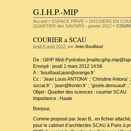
G.I.H.P.-MIP
Accueil
>
ESPACE PRIVE
>
DOSSIERS EN COU
QUARTIER des SAVOIRS - janvier 2012
>
COURI
COURIER a SCAU
lundi 6 août 2012
, par
Jean Bouillaud
De : GIHP Midi-Pyrénées [mailto:gihp.mip@lapo
Envoyé : jeudi 1 mars 2012 14:56
À : ’bouillaud.jean@orange.fr’
Cc : ’Jean Louis ANTONA’ ; ’Christine Antona’ 
social.fr’ ; ’jean@frontin.fr’ ; ’gisele.derouault
Objet : Quartier des sciences : courrier SCAU
Importance : Haute
Bonjour,
Comme proposé par Jean B., en fichier attaché, l
pour le cabinet d’architectes SCAU à Paris à pr