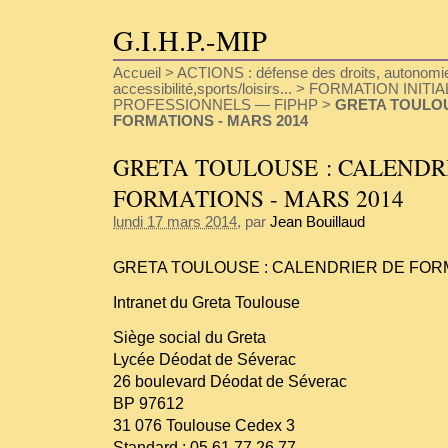
G.I.H.P.-MIP
Accueil
>
ACTIONS : défense des droits, autonomie
accessibilité,sports/loisirs...
>
FORMATION INITIA
PROFESSIONNELS — FIPHP
>
GRETA TOULOU
FORMATIONS - MARS 2014
GRETA TOULOUSE : CALENDR
FORMATIONS - MARS 2014
lundi 17 mars 2014
, par
Jean Bouillaud
GRETA TOULOUSE : CALENDRIER DE FORM
Intranet du Greta Toulouse
Siège social du Greta
Lycée Déodat de Séverac
26 boulevard Déodat de Séverac
BP 97612
31 076 Toulouse Cedex 3
Standard : 05 61 77 26 77