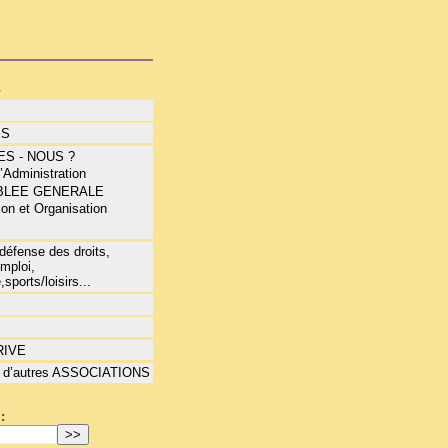
s
ÉS
S - NOUS ?
 ’Administration
BLEE GENERALE
ion et Organisation
S
éfense des droits,
mploi,
,sports/loisirs...
RIVE
 d’autres ASSOCIATIONS
: