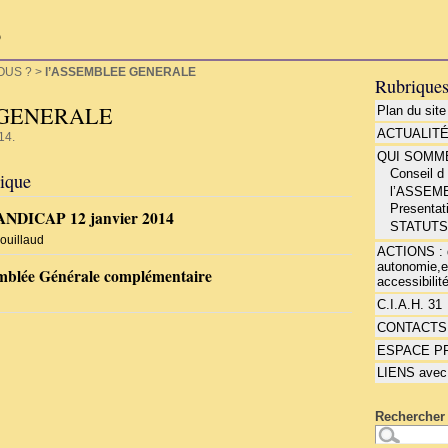
P
OUS ?
>
l’ASSEMBLEE GENERALE
Rubrique
 GENERALE
Plan du site
ACTUALIT
14.
QUI SOMME
Conseil d
rique
l’ASSEM
Presentat
NDICAP 12 janvier 2014
STATUT
ouillaud
ACTIONS : d
autonomie,e
emblée Générale complémentaire
accessibilité
C.I.A.H. 31
CONTACTS
ESPACE P
LIENS avec
Rechercher 