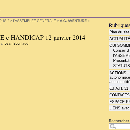
P
OUS ?
>
l’ASSEMBLEE GENERALE
>
A.G. AVENTURE e
Rubrique
4
Plan du site
 e HANDICAP 12 janvier 2014
ACTUALIT
par
Jean Bouillaud
QUI SOMME
Conseil d
l’ASSEM
Presentat
STATUT
ACTIONS : d
autonomie,e
accessibilité
C.I.A.H. 31
CONTACTS
ESPACE P
LIENS avec
Rechercher 