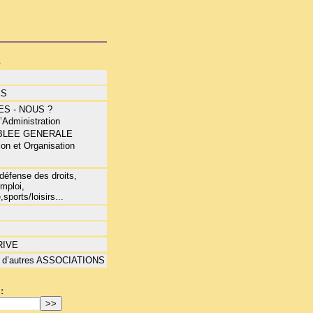
s
ÉS
S - NOUS ?
 ’Administration
BLEE GENERALE
ion et Organisation
S
éfense des droits,
mploi,
,sports/loisirs...
RIVE
 d’autres ASSOCIATIONS
: