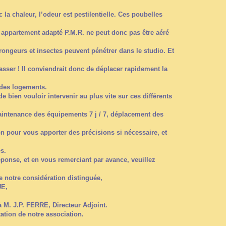
la chaleur, l’odeur est pestilentielle. Ces poubelles
ppartement adapté P.M.R. ne peut donc pas être aéré
 rongeurs et insectes peuvent pénétrer dans le studio. Et
sser ! Il conviendrait donc de déplacer rapidement la
 des logements.
 bien vouloir intervenir au plus vite sur ces différents
aintenance des équipements 7 j / 7, déplacement des
on pour vous apporter des précisions si nécessaire, et
és.
réponse, et en vous remerciant par avance, veuillez
de notre considération distinguée,
UE,
 M. J.P. FERRE, Directeur Adjoint.
tation de notre association.