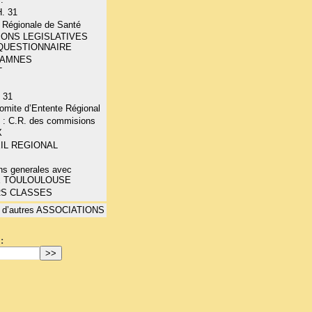
. 31
 Régionale de Santé
IONS LEGISLATIVES
 QUESTIONNAIRE
- AMNES
T
 31
mite d’Entente Régional
 : C.R. des commisions
X
IL REGIONAL
ns generales avec
E TOULOULOUSE
RS CLASSES
 d’autres ASSOCIATIONS
: