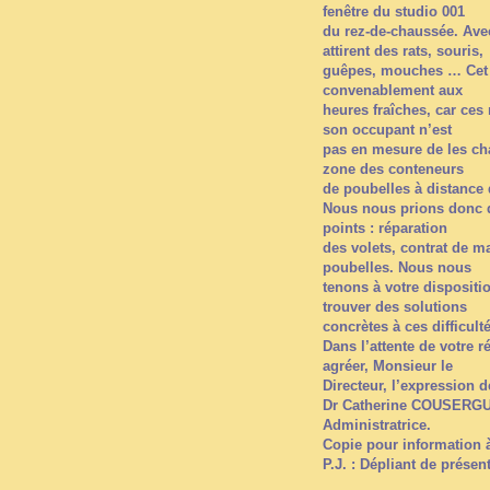
fenêtre du studio 001
du rez-de-chaussée. Avec 
attirent des rats, souris,
guêpes, mouches … Cet a
convenablement aux
heures fraîches, car ces
son occupant n’est
pas en mesure de les cha
zone des conteneurs
de poubelles à distance
Nous nous prions donc de
points : réparation
des volets, contrat de m
poubelles. Nous nous
tenons à votre dispositi
trouver des solutions
concrètes à ces difficult
Dans l’attente de votre 
agréer, Monsieur le
Directeur, l’expression 
Dr Catherine COUSERG
Administratrice.
Copie pour information à
P.J. : Dépliant de présen