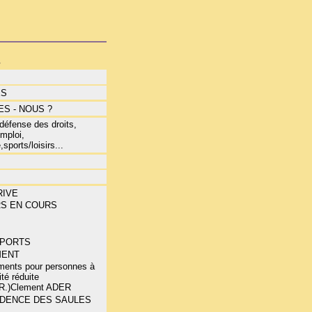
s
ÉS
S - NOUS ?
éfense des droits,
mploi,
,sports/loisirs...
RIVE
RS EN COURS
E
PORTS
MENT
ments pour personnes à
ité réduite
.R.)Clement ADER
IDENCE DES SAULES
.