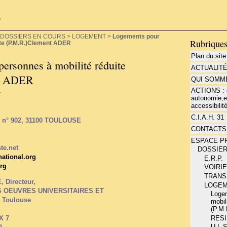
P
DOSSIERS EN COURS
>
LOGEMENT
>
Logements pour
Rubrique
ite (P.M.R.)Clement ADER
Plan du site
ersonnes à mobilité réduite
ACTUALIT
nt ADER
QUI SOMME
ACTIONS : d
.
autonomie,e
accessibilité
C.I.A.H. 31
al n° 902, 31100 TOULOUSE
CONTACTS
ESPACE P
te.net
DOSSIE
ational.org
E.R.P.
org
VOIRI
TRANS
 Directeur,
LOGE
 OEUVRES UNIVERSITAIRES ET
Loge
 Toulouse
mobil
(P.M
RES
X 7
U.L.S