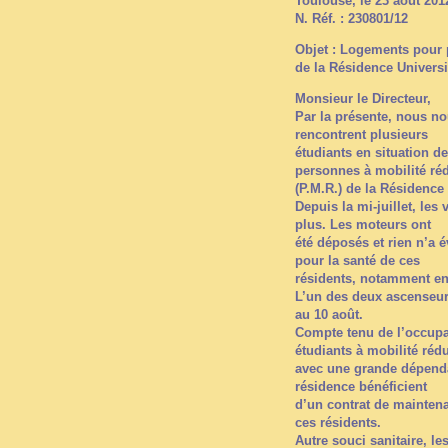
Toulouse, le 23 août 201
N. Réf. : 230801/12
Objet : Logements pour p
de la Résidence Univers
Monsieur le Directeur,
Par la présente, nous no
rencontrent plusieurs
étudiants en situation 
personnes à mobilité réd
(P.M.R.) de la Résidence
Depuis la mi-juillet, les
plus. Les moteurs ont
été déposés et rien n’a
pour la santé de ces
résidents, notamment en 
L’un des deux ascenseur
au 10 août.
Compte tenu de l’occupa
étudiants à mobilité rédu
avec une grande dépenda
résidence bénéficient
d’un contrat de maintenan
ces résidents.
Autre souci sanitaire, l