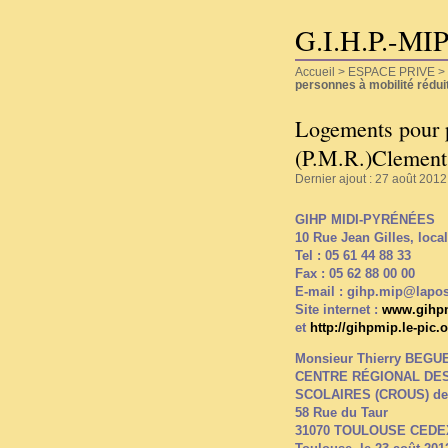
G.I.H.P.-MI
Accueil
>
ESPACE PRIVE
>
personnes à mobilité rédu
Logements pour p
(P.M.R.)Cleme
Dernier ajout : 27 août 2012
GIHP MIDI-PYRÉNÉES
10 Rue Jean Gilles, loc
Tel : 05 61 44 88 33
Fax : 05 62 88 00 00
E-mail : gihp.mip@lapos
Site internet :
www.gihpn
et
http://gihpmip.le-pic.
Monsieur Thierry BEGUE,
CENTRE RÉGIONAL DES
SCOLAIRES (CROUS) de
58 Rue du Taur
31070 TOULOUSE CEDE