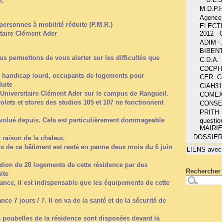
2,
M.D.P.H
Agence
ersonnes à mobilité réduite (P.M.R.)
ELECT
itaire Clément Ader
2012 -
ADIM 
BIBEN
us permettons de vous alerter sur les difficultés que
C.D.A.
CDCPH
de handicap lourd, occupants de logements pour
CER :Co
uite
CIAH31
 Universitaire Clément Ader sur le campus de Rangueil.
COME
 volets et stores des studios 105 et 107 ne fonctionnent
CONSE
PRITH
 évolué depuis. Cela est particulièrement dommageable
questio
MAIRI
DOSSIE
raison de la chaleur.
s de ce bâtiment est resté en panne deux mois du 6 juin
LIENS avec
tion de 20 logements de cette résidence par des
Rechercher 
ite
nce, il est indispensable que les équipements de cette
ce 7 jours / 7. Il en va de la santé et de la sécurité de
es poubelles de la résidence sont disposées devant la