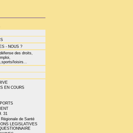
s
ÉS
S - NOUS ?
éfense des droits,
mploi,
,sports/loisirs...
RIVE
RS EN COURS
E
PORTS
MENT
. 31
 Régionale de Santé
IONS LEGISLATIVES
 QUESTIONNAIRE