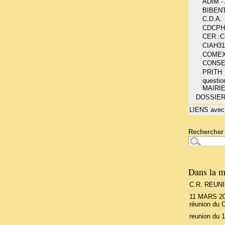
ADIM 
BIBEN
C.D.A.
CDCPH
CER :Co
CIAH31
COME
CONSE
PRITH
questio
MAIRI
DOSSIE
LIENS avec
Rechercher 
Dans la m
C.R. REUN
11 MARS 20
réunion du 
reunion du 1