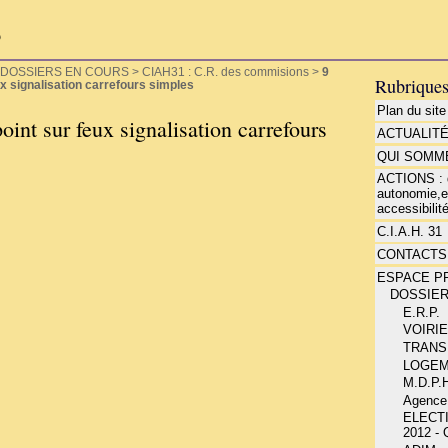
P
DOSSIERS EN COURS
>
CIAH31 : C.R. des commisions
>
9
Rubrique
ux signalisation carrefours simples
Plan du site
oint sur feux signalisation carrefours
ACTUALIT
QUI SOMME
ACTIONS : d
autonomie,e
accessibilité
C.I.A.H. 31
CONTACTS
ESPACE P
DOSSIE
E.R.P.
VOIRI
TRANS
LOGE
M.D.P.H
Agence
ELECT
2012 -