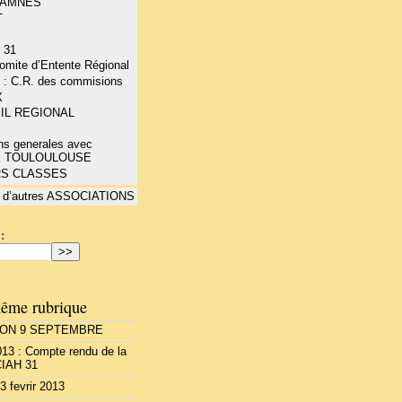
- AMNES
T
 31
mite d’Entente Régional
 : C.R. des commisions
X
IL REGIONAL
ns generales avec
E TOULOULOUSE
RS CLASSES
 d’autres ASSOCIATIONS
:
ême rubrique
ION 9 SEPTEMBRE
13 : Compte rendu de la
CIAH 31
3 fevrir 2013