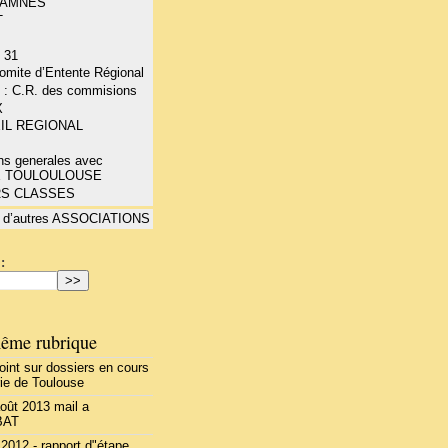
- AMNES
T
 31
mite d’Entente Régional
 : C.R. des commisions
X
IL REGIONAL
ns generales avec
E TOULOULOUSE
RS CLASSES
 d’autres ASSOCIATIONS
:
ême rubrique
oint sur dossiers en cours
rie de Toulouse
août 2013 mail a
BAT
2012 - rapport d"étape