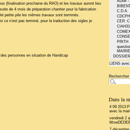
ADIM 
eux (finalisation prochaine du RAO) et les travaux auront lieu
BIBEN
suite de 4 mois de préparation chantier pour la fabrication
C.D.A.
té petite pile les mêmes travaux sont terminés.
CDCPH
i ce n’est pas terminé, pour la traduction des sigles je
CER :Co
CIAH31
COME
CONSE
PRITH
questio
MAIRI
 des personnes en situation de Handicap
DOSSIE
LIENS avec
Rechercher 
Dans la m
4 09 2013:P
avec la mai
vendredi 2 
MmeDEDE
7 décembre 