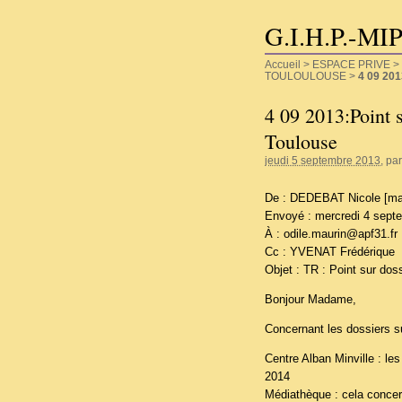
G.I.H.P.-MI
Accueil
>
ESPACE PRIVE
>
TOULOULOUSE
>
4 09 201
4 09 2013:Point s
Toulouse
jeudi 5 septembre 2013
, pa
De : DEDEBAT Nicole [mai
Envoyé : mercredi 4 sept
À : odile.maurin@apf31.fr
Cc : YVENAT Frédérique
Objet : TR : Point sur dos
Bonjour Madame,
Concernant les dossiers s
Centre Alban Minville : le
2014
Médiathèque : cela concern