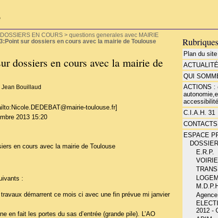
P
DOSSIERS EN COURS
>
questions generales avec MAIRIE
Rubrique
3:Point sur dossiers en cours avec la mairie de Toulouse
Plan du site
ur dossiers en cours avec la mairie de
ACTUALIT
QUI SOMME
ACTIONS : d
r
Jean Bouillaud
autonomie,e
accessibilité
lto:Nicole.DEDEBAT@mairie-toulouse.fr]
C.I.A.H. 31
embre 2013 15:20
CONTACTS
ESPACE P
DOSSIE
siers en cours avec la mairie de Toulouse
E.R.P.
VOIRI
TRANS
LOGE
uivants :
M.D.P.H
s travaux démarrent ce mois ci avec une fin prévue mi janvier
Agence
ELECT
2012 -
e en fait les portes du sas d’entrée (grande pile). L’AO