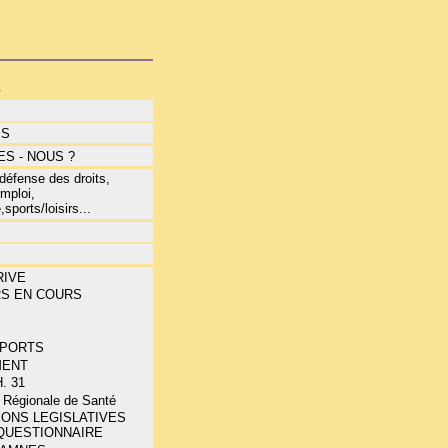
s
ÉS
S - NOUS ?
éfense des droits,
mploi,
,sports/loisirs...
RIVE
RS EN COURS
E
PORTS
MENT
. 31
 Régionale de Santé
IONS LEGISLATIVES
 QUESTIONNAIRE