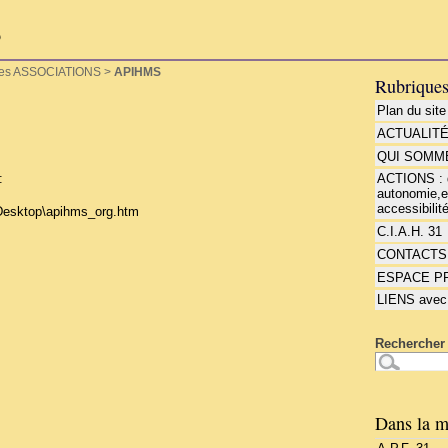
P
tres ASSOCIATIONS
>
APIHMS
Rubrique
Plan du site
ACTUALIT
QUI SOMME
:
ACTIONS : d
autonomie,e
accessibilité
esktop\apihms_org.htm
C.I.A.H. 31
CONTACTS
ESPACE P
LIENS avec
Rechercher 
Dans la m