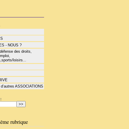
s
ÉS
S - NOUS ?
éfense des droits,
mploi,
,sports/loisirs...
RIVE
 d’autres ASSOCIATIONS
:
ême rubrique