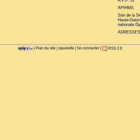
A.P.F. 31
APIHMS
Site de la 
Haute-Garon
nationale D
ADRESSES 
|
Plan du site
|
squelette
|
Se connecter
|
RSS 2.0