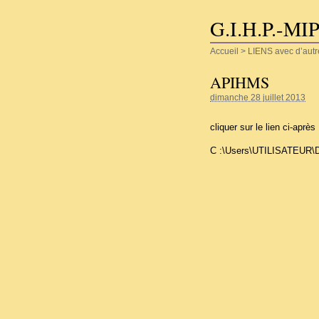
G.I.H.P.-MI
Accueil
>
LIENS avec d’au
APIHMS
dimanche 28 juillet 2013
cliquer sur le lien ci-après 
C :\Users\UTILISATEUR\D